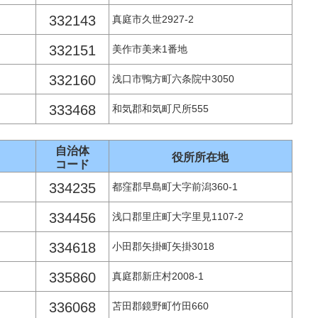
332143
真庭市久世2927-2
332151
美作市美来1番地
332160
浅口市鴨方町六条院中3050
333468
和気郡和気町尺所555
自治体
役所所在地
コード
334235
都窪郡早島町大字前潟360-1
334456
浅口郡里庄町大字里見1107-2
334618
小田郡矢掛町矢掛3018
335860
真庭郡新庄村2008-1
336068
苫田郡鏡野町竹田660