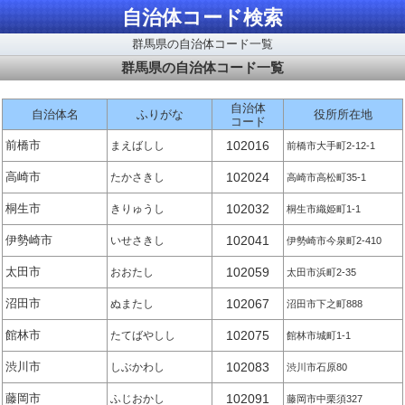
自治体コード検索
群馬県の自治体コード一覧
群馬県の自治体コード一覧
自治体
自治体名
ふりがな
役所所在地
コード
前橋市
102016
まえばしし
前橋市大手町2-12-1
高崎市
102024
たかさきし
高崎市高松町35-1
桐生市
102032
きりゅうし
桐生市織姫町1-1
伊勢崎市
102041
いせさきし
伊勢崎市今泉町2-410
太田市
102059
おおたし
太田市浜町2-35
沼田市
102067
ぬまたし
沼田市下之町888
館林市
102075
たてばやしし
館林市城町1-1
渋川市
102083
しぶかわし
渋川市石原80
藤岡市
102091
ふじおかし
藤岡市中栗須327