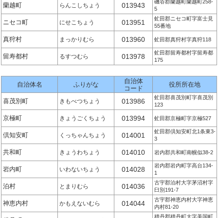
磯谷郡蘭越町蘭越町258-
蘭越町
013943
らんこしちょう
5
虻田郡ニセコ町字富士見
ニセコ町
013951
にせこちょう
55番地
真狩村
013960
まっかりむら
虻田郡真狩村字真狩118
虻田郡留寿都村字留寿都
留寿都村
013978
るすつむら
175
自治体
自治体名
ふりがな
役所所在地
コード
虻田郡喜茂別町字喜茂別
喜茂別町
013986
きもべつちょう
123
京極町
013994
きょうごくちょう
虻田郡京極町字京極527
虻田郡倶知安町北1条東3-
倶知安町
014001
くっちゃんちょう
3
共和町
014010
きょうわちょう
岩内郡共和町南幌似38-2
岩内郡岩内町字高台134-
岩内町
014028
いわないちょう
1
古宇郡泊村大字茅沼村字
泊村
014036
とまりむら
臼別191-7
古宇郡神恵内村大字神恵
神恵内村
014044
かもえないむら
内村81-20
積丹郡積丹町大字美国町