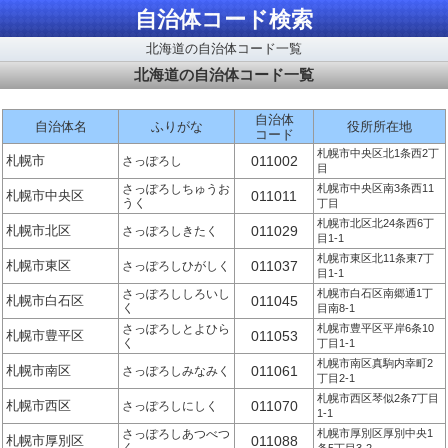
自治体コード検索
北海道の自治体コード一覧
北海道の自治体コード一覧
自治体
自治体名
ふりがな
役所所在地
コード
札幌市中央区北1条西2丁
札幌市
011002
さっぽろし
目
さっぽろしちゅうお
札幌市中央区南3条西11
札幌市中央区
011011
うく
丁目
札幌市北区北24条西6丁
札幌市北区
011029
さっぽろしきたく
目1-1
札幌市東区北11条東7丁
札幌市東区
011037
さっぽろしひがしく
目1-1
さっぽろししろいし
札幌市白石区南郷通1丁
札幌市白石区
011045
く
目南8-1
さっぽろしとよひら
札幌市豊平区平岸6条10
札幌市豊平区
011053
く
丁目1-1
札幌市南区真駒内幸町2
札幌市南区
011061
さっぽろしみなみく
丁目2-1
札幌市西区琴似2条7丁目
札幌市西区
011070
さっぽろしにしく
1-1
さっぽろしあつべつ
札幌市厚別区厚別中央1
札幌市厚別区
011088