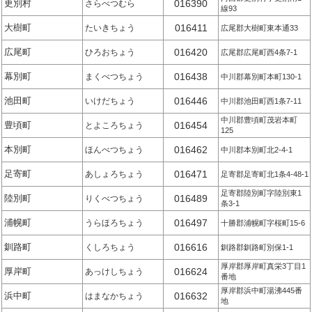
更別村
016390
さらべつむら
線93
大樹町
016411
たいきちょう
広尾郡大樹町東本通33
広尾町
016420
ひろおちょう
広尾郡広尾町西4条7-1
幕別町
016438
まくべつちょう
中川郡幕別町本町130-1
池田町
016446
いけだちょう
中川郡池田町西1条7-11
中川郡豊頃町茂岩本町
豊頃町
016454
とよころちょう
125
本別町
016462
ほんべつちょう
中川郡本別町北2-4-1
足寄町
016471
あしょろちょう
足寄郡足寄町北1条4-48-1
足寄郡陸別町字陸別東1
陸別町
016489
りくべつちょう
条3-1
浦幌町
016497
うらほろちょう
十勝郡浦幌町字桜町15-6
釧路町
016616
くしろちょう
釧路郡釧路町別保1-1
厚岸郡厚岸町真栄3丁目1
厚岸町
016624
あっけしちょう
番地
厚岸郡浜中町湯沸445番
浜中町
016632
はまなかちょう
地