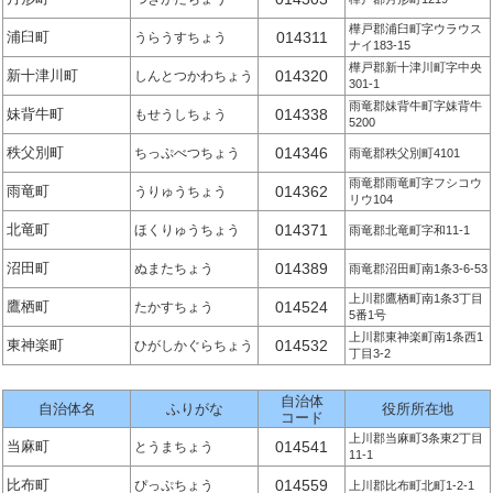
樺戸郡浦臼町字ウラウス
浦臼町
014311
うらうすちょう
ナイ183-15
樺戸郡新十津川町字中央
新十津川町
014320
しんとつかわちょう
301-1
雨竜郡妹背牛町字妹背牛
妹背牛町
014338
もせうしちょう
5200
秩父別町
014346
ちっぷべつちょう
雨竜郡秩父別町4101
雨竜郡雨竜町字フシコウ
雨竜町
014362
うりゅうちょう
リウ104
北竜町
014371
ほくりゅうちょう
雨竜郡北竜町字和11-1
沼田町
014389
ぬまたちょう
雨竜郡沼田町南1条3-6-53
上川郡鷹栖町南1条3丁目
鷹栖町
014524
たかすちょう
5番1号
上川郡東神楽町南1条西1
東神楽町
014532
ひがしかぐらちょう
丁目3-2
自治体
自治体名
ふりがな
役所所在地
コード
上川郡当麻町3条東2丁目
当麻町
014541
とうまちょう
11-1
比布町
014559
ぴっぷちょう
上川郡比布町北町1-2-1