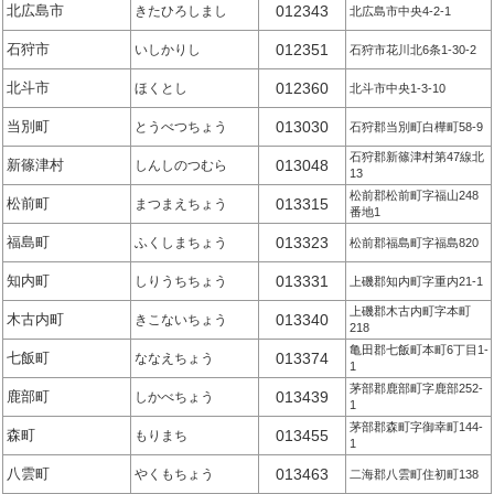
北広島市
012343
きたひろしまし
北広島市中央4-2-1
石狩市
012351
いしかりし
石狩市花川北6条1-30-2
北斗市
012360
ほくとし
北斗市中央1-3-10
当別町
013030
とうべつちょう
石狩郡当別町白樺町58-9
石狩郡新篠津村第47線北
新篠津村
013048
しんしのつむら
13
松前郡松前町字福山248
松前町
013315
まつまえちょう
番地1
福島町
013323
ふくしまちょう
松前郡福島町字福島820
知内町
013331
しりうちちょう
上磯郡知内町字重内21-1
上磯郡木古内町字本町
木古内町
013340
きこないちょう
218
亀田郡七飯町本町6丁目1-
七飯町
013374
ななえちょう
1
茅部郡鹿部町字鹿部252-
鹿部町
013439
しかべちょう
1
茅部郡森町字御幸町144-
森町
013455
もりまち
1
八雲町
013463
やくもちょう
二海郡八雲町住初町138