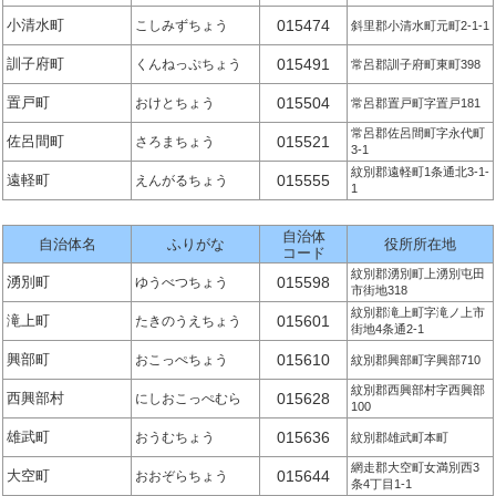
小清水町
015474
こしみずちょう
斜里郡小清水町元町2-1-1
訓子府町
015491
くんねっぷちょう
常呂郡訓子府町東町398
置戸町
015504
おけとちょう
常呂郡置戸町字置戸181
常呂郡佐呂間町字永代町
佐呂間町
015521
さろまちょう
3-1
紋別郡遠軽町1条通北3-1-
遠軽町
015555
えんがるちょう
1
自治体
自治体名
ふりがな
役所所在地
コード
紋別郡湧別町上湧別屯田
湧別町
015598
ゆうべつちょう
市街地318
紋別郡滝上町字滝ノ上市
滝上町
015601
たきのうえちょう
街地4条通2-1
興部町
015610
おこっぺちょう
紋別郡興部町字興部710
紋別郡西興部村字西興部
西興部村
015628
にしおこっぺむら
100
雄武町
015636
おうむちょう
紋別郡雄武町本町
網走郡大空町女満別西3
大空町
015644
おおぞらちょう
条4丁目1-1