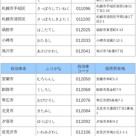
く
条5丁目3-2
札幌市手稲区前田1条11
札幌市手稲区
011096
さっぽろしていねく
丁目1-10
札幌市清田区平岡1条1丁
札幌市清田区
011100
さっぽろしきよたく
目2-1
函館市
012025
はこだてし
函館市東雲町4-13
小樽市
012033
おたるし
小樽市花園2-12-1
旭川市
012041
あさひかわし
旭川市7条通9丁目
自治体
自治体名
ふりがな
役所所在地
コード
室蘭市
012050
むろらんし
室蘭市幸町1-2
釧路市
012068
くしろし
釧路市黒金町7-5
帯広市
012076
おびひろし
帯広市西5条南7-1
北見市大通西3丁目1番地
北見市
012084
きたみし
1
夕張市
012092
ゆうばりし
夕張市本町4-2
岩見沢市
012106
いわみざわし
岩見沢市鳩が丘1-1-1