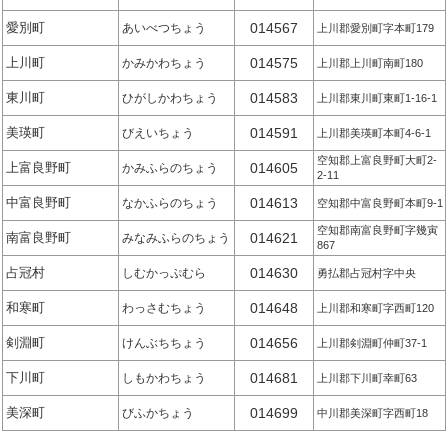
愛別町
014567
あいべつちょう
上川郡愛別町字本町179
上川町
014575
かみかわちょう
上川郡上川町南町180
東川町
014583
ひがしかわちょう
上川郡東川町東町1-16-1
美瑛町
014591
びえいちょう
上川郡美瑛町本町4-6-1
空知郡上富良野町大町2-
上富良野町
014605
かみふらのちょう
2-11
中富良野町
014613
なかふらのちょう
空知郡中富良野町本町9-1
空知郡南富良野町字幾寅
南富良野町
014621
みなみふらのちょう
867
占冠村
014630
しむかっぷむら
勇払郡占冠村字中央
和寒町
014648
わっさむちょう
上川郡和寒町字西町120
剣淵町
014656
けんぶちちょう
上川郡剣淵町仲町37-1
下川町
014681
しもかわちょう
上川郡下川町幸町63
美深町
014699
びふかちょう
中川郡美深町字西町18