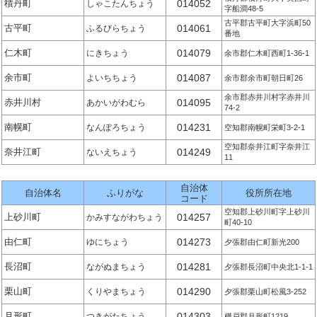
積丹町
014052
しゃこたんちょう
字船澗48-5
古平郡古平町大字浜町50
古平町
014061
ふるびらちょう
番地
仁木町
014079
にきちょう
余市郡仁木町西町1-36-1
余市町
014087
よいちちょう
余市郡余市町朝日町26
余市郡赤井川村字赤井川
赤井川村
014095
あかいがわむら
74-2
南幌町
014231
なんぽろちょう
空知郡南幌町栄町3-2-1
空知郡奈井江町字奈井江
奈井江町
014249
ないえちょう
11
自治体
自治体名
ふりがな
役所所在地
コード
空知郡上砂川町字上砂川
上砂川町
014257
かみすながわちょう
町40-10
由仁町
014273
ゆにちょう
夕張郡由仁町新光200
長沼町
014281
ながぬまちょう
夕張郡長沼町中央北1-1-1
栗山町
014290
くりやまちょう
夕張郡栗山町松風3-252
月形町
014303
つきがたちょう
樺戸郡月形町1219