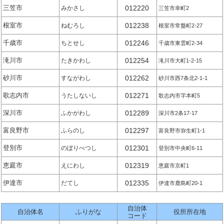
三笠市
012220
みかさし
三笠市幸町2
根室市
012238
ねむろし
根室市常盤町2-27
千歳市
012246
ちとせし
千歳市東雲町2-34
滝川市
012254
たきかわし
滝川市大町1-2-15
砂川市
012262
すながわし
砂川市西7条北2-1-1
歌志内市
012271
うたしないし
歌志内市字本町5
深川市
012289
ふかがわし
深川市2条17-17
富良野市
012297
ふらのし
富良野市弥生町1-1
登別市
012301
のぼりべつし
登別市中央町6-11
恵庭市
012319
えにわし
恵庭市京町1
伊達市
012335
だてし
伊達市鹿島町20-1
自治体
自治体名
ふりがな
役所所在地
コード