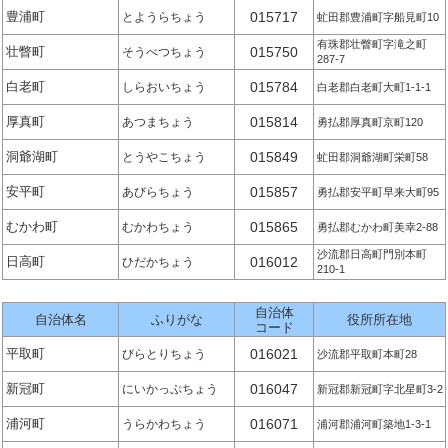
豊浦町
015717
とようらちょう
虻田郡豊浦町字船見町10
有珠郡壮瞥町字滝之町
壮瞥町
015750
そうべつちょう
287-7
白老町
015784
しらおいちょう
白老郡白老町大町1-1-1
厚真町
015814
あつまちょう
勇払郡厚真町京町120
洞爺湖町
015849
とうやこちょう
虻田郡洞爺湖町栄町58
安平町
015857
あびらちょう
勇払郡安平町早来大町95
むかわ町
015865
むかわちょう
勇払郡むかわ町美幸2-88
沙流郡日高町門別本町
日高町
016012
ひだかちょう
210-1
自治体
自治体名
ふりがな
役所所在地
コード
平取町
016021
びらとりちょう
沙流郡平取町本町28
新冠町
016047
にいかっぷちょう
新冠郡新冠町字北星町3-2
浦河町
016071
うらかわちょう
浦河郡浦河町築地1-3-1