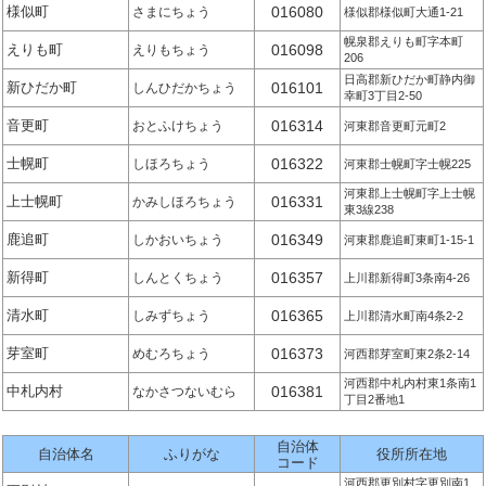
様似町
016080
さまにちょう
様似郡様似町大通1-21
幌泉郡えりも町字本町
えりも町
016098
えりもちょう
206
日高郡新ひだか町静内御
新ひだか町
016101
しんひだかちょう
幸町3丁目2-50
音更町
016314
おとふけちょう
河東郡音更町元町2
士幌町
016322
しほろちょう
河東郡士幌町字士幌225
河東郡上士幌町字上士幌
上士幌町
016331
かみしほろちょう
東3線238
鹿追町
016349
しかおいちょう
河東郡鹿追町東町1-15-1
新得町
016357
しんとくちょう
上川郡新得町3条南4-26
清水町
016365
しみずちょう
上川郡清水町南4条2-2
芽室町
016373
めむろちょう
河西郡芽室町東2条2-14
河西郡中札内村東1条南1
中札内村
016381
なかさつないむら
丁目2番地1
自治体
自治体名
ふりがな
役所所在地
コード
河西郡更別村字更別南1