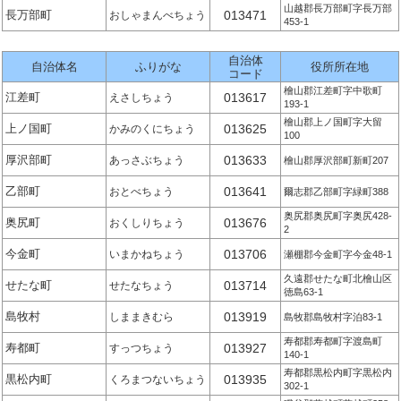
山越郡長万部町字長万部
長万部町
013471
おしゃまんべちょう
453-1
自治体
自治体名
ふりがな
役所所在地
コード
檜山郡江差町字中歌町
江差町
013617
えさしちょう
193-1
檜山郡上ノ国町字大留
上ノ国町
013625
かみのくにちょう
100
厚沢部町
013633
あっさぶちょう
檜山郡厚沢部町新町207
乙部町
013641
おとべちょう
爾志郡乙部町字緑町388
奥尻郡奥尻町字奥尻428-
奥尻町
013676
おくしりちょう
2
今金町
013706
いまかねちょう
瀬棚郡今金町字今金48-1
久遠郡せたな町北檜山区
せたな町
013714
せたなちょう
徳島63-1
島牧村
013919
しままきむら
島牧郡島牧村字泊83-1
寿都郡寿都町字渡島町
寿都町
013927
すっつちょう
140-1
寿都郡黒松内町字黒松内
黒松内町
013935
くろまつないちょう
302-1