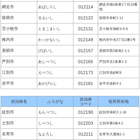
網走市南5条東1丁目10番
網走市
012114
あばしりし
地
留萌市
012122
るもいし
留萌市幸町1-11
苫小牧市
012131
とまこまいし
苫小牧市旭町4-5-6
稚内市
012149
わっかないし
稚内市中央3丁目2番1号
美唄市
012157
びばいし
美唄市西3条南1-1-1
芦別市
012165
あしべつし
芦別市北1条東1-3
江別市
012173
えべつし
江別市高砂町6
赤平市
012181
あかびらし
赤平市泉町4-1
自治体
自治体名
ふりがな
役所所在地
コード
紋別市
012190
もんべつし
紋別市幸町2-1-18
士別市
012203
しべつし
士別市東6条4-1
名寄市
012211
なよろし
名寄市大通南1-1