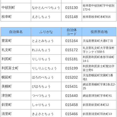
枝幸郡中頓別町字中頓別
中頓別町
015130
なかとんべつちょう
172-6
枝幸町
015148
えさしちょう
枝幸郡枝幸町本町916
自治体
自治体名
ふりがな
役所所在地
コード
豊富町
015164
とよとみちょう
天塩郡豊富町大通6丁目
礼文郡礼文町大字香深村
礼文町
015172
れぶんちょう
字トンナイ558-5
利尻郡利尻町沓形字緑町
利尻町
015181
りしりちょう
14-1
利尻郡利尻富士町鴛泊字
利尻富士町
015199
りしりふじちょう
富士野6
天塩郡幌延町宮園町1番
幌延町
015202
ほろのべちょう
地1
網走郡美幌町字東2条北2-
美幌町
015431
びほろちょう
25
津別町
015440
つべつちょう
網走郡津別町字幸町41
斜里町
015458
しゃりちょう
斜里郡斜里町本町12
清里町
015466
きよさとちょう
斜里郡清里町羽衣町13