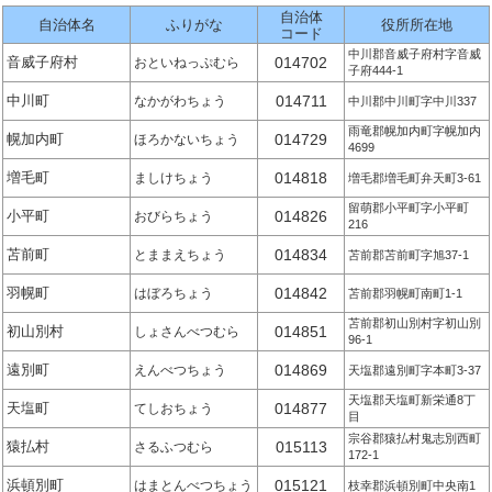
自治体
自治体名
ふりがな
役所所在地
コード
中川郡音威子府村字音威
音威子府村
014702
おといねっぷむら
子府444-1
中川町
014711
なかがわちょう
中川郡中川町字中川337
雨竜郡幌加内町字幌加内
幌加内町
014729
ほろかないちょう
4699
増毛町
014818
ましけちょう
増毛郡増毛町弁天町3-61
留萌郡小平町字小平町
小平町
014826
おびらちょう
216
苫前町
014834
とままえちょう
苫前郡苫前町字旭37-1
羽幌町
014842
はぼろちょう
苫前郡羽幌町南町1-1
苫前郡初山別村字初山別
初山別村
014851
しょさんべつむら
96-1
遠別町
014869
えんべつちょう
天塩郡遠別町字本町3-37
天塩郡天塩町新栄通8丁
天塩町
014877
てしおちょう
目
宗谷郡猿払村鬼志別西町
猿払村
015113
さるふつむら
172-1
浜頓別町
015121
はまとんべつちょう
枝幸郡浜頓別町中央南1