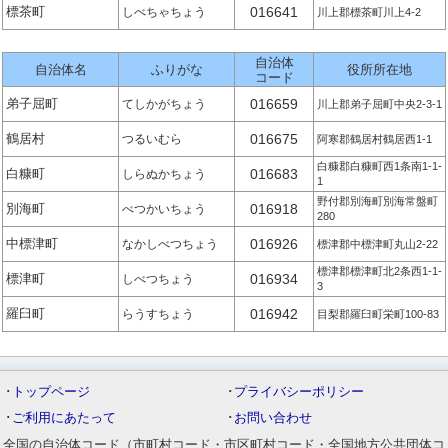
標茶町
016641
しべちゃちょう
川上郡標茶町川上4-2
自治体
自治体名
ふりがな
役所所在地
コード
弟子屈町
016659
てしかがちょう
川上郡弟子屈町中央2-3-1
鶴居村
016675
つるいむら
阿寒郡鶴居村鶴居西1-1
白糠郡白糠町西1条南1-1-
白糠町
016683
しらぬかちょう
1
野付郡別海町別海常盤町
別海町
016918
べつかいちょう
280
中標津町
016926
なかしべつちょう
標津郡中標津町丸山2-22
標津郡標津町北2条西1-1-
標津町
016934
しべつちょう
3
羅臼町
016942
らうすちょう
目梨郡羅臼町栄町100-83
･
トップページ
･
プライバシーポリシー
･
ご利用にあたって
･
お問い合わせ
全国の自治体コード（市町村コード・市区町村コード・全国地方公共団体コ