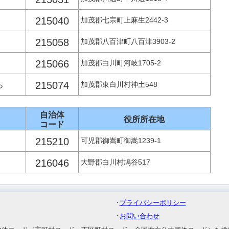
215040
加茂郡七宗町上麻生2442-3
215058
加茂郡八百津町八百津3903-2
215066
加茂郡白川町河岐1705-2
215074
ら
加茂郡東白川村神土548
自治体
役所所在地
コード
215210
可児郡御嵩町御嵩1239-1
216046
大野郡白川村鳩谷517
･
プライバシーポリシー
･
お問い合わせ