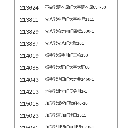
213624
不破郡関ケ原町大字関ケ原894-58
213811
安八郡神戸町大字神戸1111
213829
安八郡輪之内町四郷2530-1
213837
安八郡安八町氷取161
214019
揖斐郡揖斐川町三輪133
214035
揖斐郡大野町大字大野80
214043
揖斐郡池田町六之井1468-1
214213
本巣郡北方町長谷川1-1
215015
加茂郡坂祝町取組46-18
215023
加茂郡富加町滝田1511
215031
加茂郡川辺町中川辺1518-4