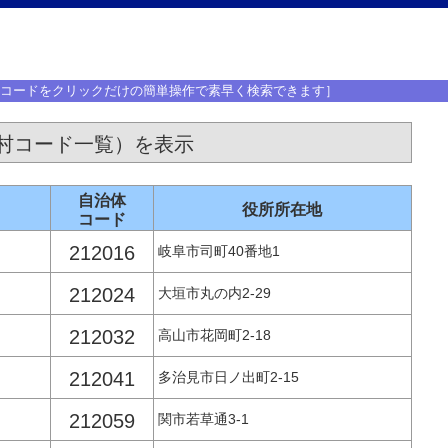
体コードをクリックだけの簡単操作で素早く検索できます］
村コード一覧）を表示
自治体
役所所在地
コード
212016
岐阜市司町40番地1
212024
大垣市丸の内2-29
212032
高山市花岡町2-18
212041
多治見市日ノ出町2-15
212059
関市若草通3-1