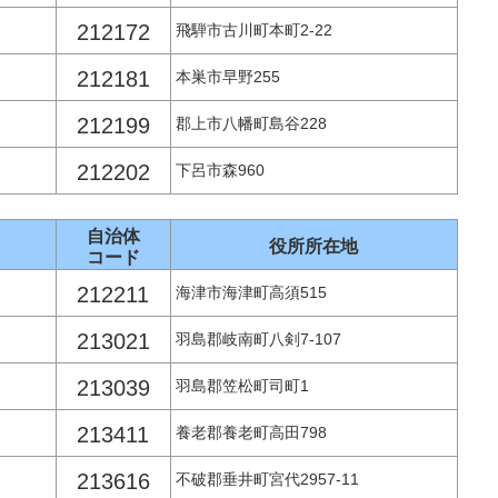
212172
飛騨市古川町本町2-22
212181
本巣市早野255
212199
郡上市八幡町島谷228
212202
下呂市森960
自治体
役所所在地
コード
212211
海津市海津町高須515
213021
羽島郡岐南町八剣7-107
213039
羽島郡笠松町司町1
213411
養老郡養老町高田798
213616
不破郡垂井町宮代2957-11