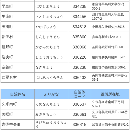
都窪郡早島町大字前潟
早島町
334235
はやしまちょう
360-1
浅口郡里庄町大字里見
里庄町
334456
さとしょうちょう
1107-2
矢掛町
334618
やかげちょう
小田郡矢掛町矢掛3018
新庄村
335860
しんじょうそん
真庭郡新庄村2008-1
鏡野町
336068
かがみのちょう
苫田郡鏡野町竹田660
勝央町
336220
しょうおうちょう
勝田郡勝央町勝間田201
奈義町
336238
なぎちょう
勝田郡奈義町豊沢306-1
英田郡西粟倉村大字影石
西粟倉村
336432
にしあわくらそん
33-1
自治体
自治体名
ふりがな
役所所在地
コード
久米郡久米南町下弓削
久米南町
336637
くめなんちょう
502-1
久米郡美咲町原田2144番
美咲町
336661
みさきちょう
地1
きびちゅうおうちょ
吉備中央町
336815
加賀郡吉備中央町豊野1-2
う