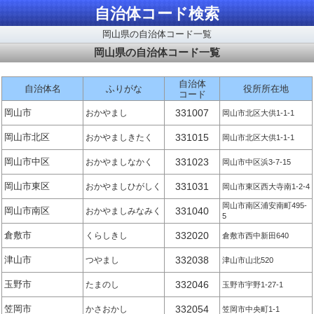
自治体コード検索
岡山県の自治体コード一覧
岡山県の自治体コード一覧
自治体
自治体名
ふりがな
役所所在地
コード
岡山市
331007
おかやまし
岡山市北区大供1-1-1
岡山市北区
331015
おかやましきたく
岡山市北区大供1-1-1
岡山市中区
331023
おかやましなかく
岡山市中区浜3-7-15
岡山市東区
331031
おかやましひがしく
岡山市東区西大寺南1-2-4
岡山市南区浦安南町495-
岡山市南区
331040
おかやましみなみく
5
倉敷市
332020
くらしきし
倉敷市西中新田640
津山市
332038
つやまし
津山市山北520
玉野市
332046
たまのし
玉野市宇野1-27-1
笠岡市
332054
かさおかし
笠岡市中央町1-1