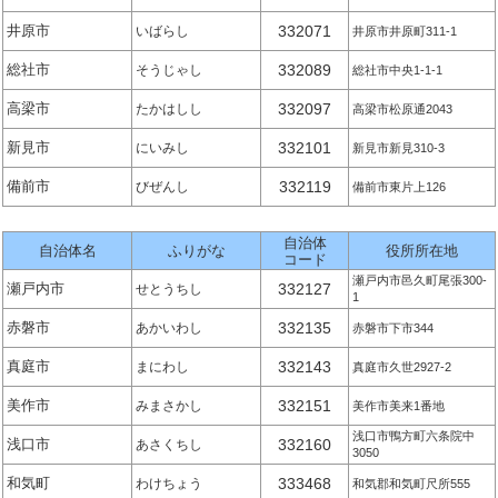
井原市
332071
いばらし
井原市井原町311-1
総社市
332089
そうじゃし
総社市中央1-1-1
高梁市
332097
たかはしし
高梁市松原通2043
新見市
332101
にいみし
新見市新見310-3
備前市
332119
びぜんし
備前市東片上126
自治体
自治体名
ふりがな
役所所在地
コード
瀬戸内市邑久町尾張300-
瀬戸内市
332127
せとうちし
1
赤磐市
332135
あかいわし
赤磐市下市344
真庭市
332143
まにわし
真庭市久世2927-2
美作市
332151
みまさかし
美作市美来1番地
浅口市鴨方町六条院中
浅口市
332160
あさくちし
3050
和気町
333468
わけちょう
和気郡和気町尺所555